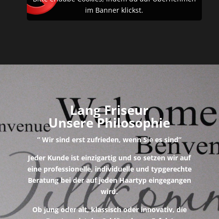
im Banner klickst.
Lang Friseur
Unsere Philosophie
” Wir sind erst zufrieden, wenn Sie es sind”
Jeder Kunde ist einzigartig und so setzen wir auf
eine professionelle, individuelle und typgerechte
Beratung bei der auf jeden Haartyp eingegangen
wird.
Ob jung oder alt, klassisch oder innovativ, die